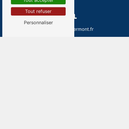
Tout accepter
Tout refuser
E-MAIL
Personnaliser
xavier.bely@apiclermont.fr
Contactez-nous