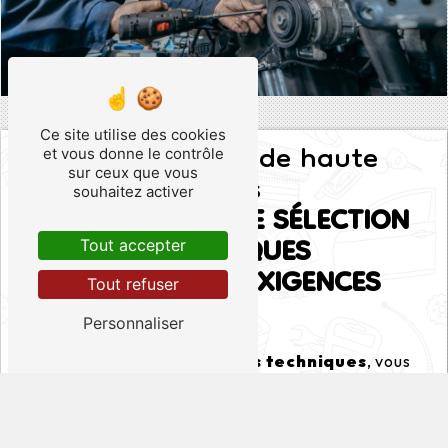
Ce site utilise des cookies
Pièces techniques de haute
et vous donne le contrôle
qualité disponibles
sur ceux que vous
souhaitez activer
DÉCOUVREZ NOTRE SÉLECTION
DE PIÈCES TECHNIQUES
Tout accepter
ADAPTÉES À VOS EXIGENCES
Tout refuser
Personnaliser
Avec notre
gamme de pièces techniques
, vous
bénéficiez d’une qualité irréprochable et d’un
accompagnement personnalisé
. Nous
collaborons avec les
meilleurs fabricants
pour