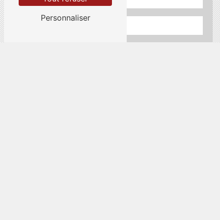
Personnaliser
Vous n'êtes pas un robot, veuillez répondre à
cette question : combien font sept plus quatre ?